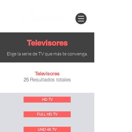
Televisores
Elige la serie de TV que más te convenga.
Televisores
25
Resultados totales
HD TV
FULL HD TV
UHD 4K TV